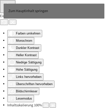
Zum Hauptinhalt springen
Eingabehilfen öffnen
Farben umkehren
Monochrom
Dunkler Kontrast
Heller Kontrast
Niedrige Sättigung
Hohe Sättigung
Links hervorheben
Überschriften hervorheben
Bildschirmleser
Lesemodus
Inhaltsskalierung
100
%