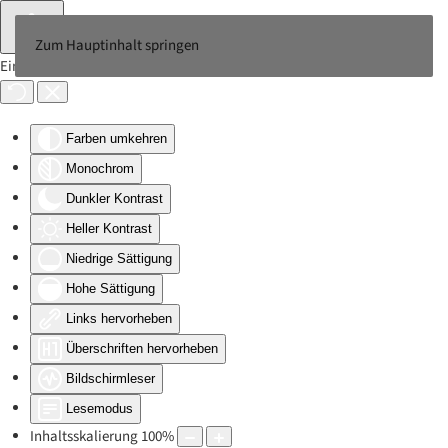
Zum Hauptinhalt springen
Eingabehilfen öffnen
Farben umkehren
Monochrom
Dunkler Kontrast
Heller Kontrast
Niedrige Sättigung
Hohe Sättigung
Links hervorheben
Überschriften hervorheben
Bildschirmleser
Lesemodus
Inhaltsskalierung
100
%