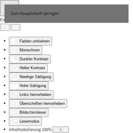
Zum Hauptinhalt springen
Eingabehilfen öffnen
Farben umkehren
Monochrom
Dunkler Kontrast
Heller Kontrast
Niedrige Sättigung
Hohe Sättigung
Links hervorheben
Überschriften hervorheben
Bildschirmleser
Lesemodus
Inhaltsskalierung
100
%