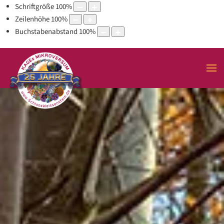
Schriftgröße
100
%
Zeilenhöhe
100
%
Buchstabenabstand
100
%