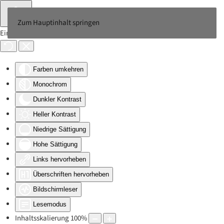
Zum Hauptinhalt springen
Eingabehilfen öffnen
Farben umkehren
Monochrom
Dunkler Kontrast
Heller Kontrast
Niedrige Sättigung
Hohe Sättigung
Links hervorheben
Überschriften hervorheben
Bildschirmleser
Lesemodus
Inhaltsskalierung
100
%